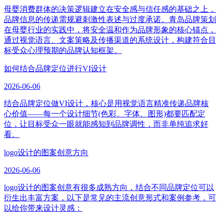
母婴消费群体的决策逻辑建立在安全感与信任感的基础之上，
品牌信息的传递需规避刺激性表述与过度承诺。青岛品牌策划
在母婴行业的实践中，将安全温和作为品牌形象的核心锚点，
通过视觉语言、文案策略及传播渠道的系统设计，构建符合目
标受众心理预期的品牌认知框架。
如何结合品牌定位进行VI设计
2026-06-06
结合品牌定位做VI设计，核心是用视觉语言精准传递品牌核
心价值——每一个设计细节(色彩、字体、图形)都要匹配定
位，让目标受众一眼就能感知到品牌调性，而非单纯追求好
看。
logo设计的图案创意方向
2026-06-06
logo设计的图案创意有很多成熟方向，结合不同品牌定位可以
衍生出丰富方案，以下是常见的主流创意形式和案例参考，可
以给你带来设计灵感：