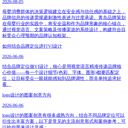
2026-08-05
母婴消费群体的决策逻辑建立在安全感与信任感的基础之上，
品牌信息的传递需规避刺激性表述与过度承诺。青岛品牌策划
在母婴行业的实践中，将安全温和作为品牌形象的核心锚点，
通过视觉语言、文案策略及传播渠道的系统设计，构建符合目
标受众心理预期的品牌认知框架。
如何结合品牌定位进行VI设计
2026-06-06
结合品牌定位做VI设计，核心是用视觉语言精准传递品牌核
心价值——每一个设计细节(色彩、字体、图形)都要匹配定
位，让目标受众一眼就能感知到品牌调性，而非单纯追求好
看。
logo设计的图案创意方向
2026-06-06
logo设计的图案创意有很多成熟方向，结合不同品牌定位可以
衍生出丰富方案，以下是常见的主流创意形式和案例参考，可
以给你带来设计灵感：