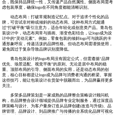
合，既保持品牌统一性，又传递产品自然属性。侧面布局需考
虑包装厚度，确保logo在不同角度都能清晰识别。
动态布局：打破常规制造记忆点。对于追求个性化的品
牌，可尝试非对称或倾斜的动态布局。这种布局方式能通
过“打破平衡”吸引注意力，适合年轻化或创意类产品。青岛包
装设计中，动态布局常与插画、渐变色彩结合，让logo成为设
计中的“灵动元素”。例如，零食包装的倾斜logo可与跳跃的卡
通形象呼应，传递活泼的品牌性格。但动态布局需谨慎使用，
避免因过于复杂导致品牌识别度降低。
青岛包装设计的logo布局没有固定公式，但需遵循“品牌
优先、场景适配、视觉平衡”的原则。无论是居中布局的稳
重、顶部布局的引导、侧面布局的实用，还是动态布局的创
意，核心目标都是让logo成为品牌与消费者沟通的桥梁。掌握
这些技巧，能让包装设计在货架中脱颖而出，为品牌赢得更多
关注。
多荣多品牌策划是一家成熟的品牌整合策略设计顾问机
构，在品牌整合设计领域提供品牌专业定制服务，通过深度品
牌策略与设计、为客户量身订造从品牌创建(改造与升级)、品
牌管理、品牌设计、到品牌推广与传播的全系统化品牌可视化