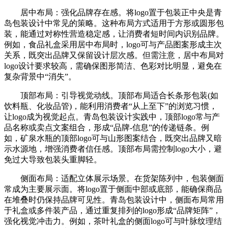
居中布局：强化品牌存在感。将logo置于包装正中央是青
岛包装设计中常见的策略。这种布局方式适用于方形或圆形包
装，能通过对称性营造稳定感，让消费者短时间内识别品牌。
例如，食品礼盒采用居中布局时，logo可与产品图案形成主次
关系，既突出品牌又保留设计层次感。但需注意，居中布局对
logo设计要求较高，需确保图形简洁、色彩对比明显，避免在
复杂背景中“消失”。
顶部布局：引导视觉动线。顶部布局适合长条形包装(如
饮料瓶、化妆品管)，能利用消费者“从上至下”的浏览习惯，
让logo成为视觉起点。青岛包装设计实践中，顶部logo常与产
品名称或卖点文案组合，形成“品牌-信息”的传递链条。例
如，矿泉水瓶的顶部logo可与山形图案结合，既突出品牌又暗
示水源地，增强消费者信任感。顶部布局需控制logo大小，避
免过大导致包装头重脚轻。
侧面布局：适配立体展示场景。在货架陈列中，包装侧面
常成为主要展示面。将logo置于侧面中部或底部，能确保商品
在堆叠时仍保持品牌可见性。青岛包装设计中，侧面布局常用
于礼盒或多件装产品，通过重复排列的logo形成“品牌矩阵”，
强化视觉冲击力。例如，茶叶礼盒的侧面logo可与叶脉纹理结