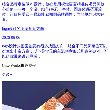
结合品牌定位做VI设计，核心是用视觉语言精准传递品牌核
心价值——每一个设计细节(色彩、字体、图形)都要匹配定
位，让目标受众一眼就能感知到品牌调性，而非单纯追求好
看。
logo设计的图案创意方向
2026-06-06
logo设计的图案创意有很多成熟方向，结合不同品牌定位可以
衍生出丰富方案，以下是常见的主流创意形式和案例参考，可
以给你带来设计灵感：
Case Works
推荐案例
更多+