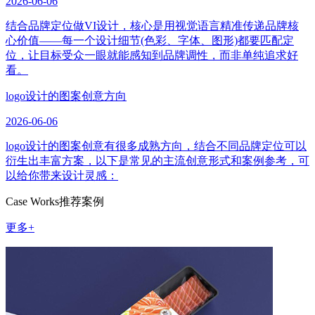
2026-06-06
结合品牌定位做VI设计，核心是用视觉语言精准传递品牌核
心价值——每一个设计细节(色彩、字体、图形)都要匹配定
位，让目标受众一眼就能感知到品牌调性，而非单纯追求好
看。
logo设计的图案创意方向
2026-06-06
logo设计的图案创意有很多成熟方向，结合不同品牌定位可以
衍生出丰富方案，以下是常见的主流创意形式和案例参考，可
以给你带来设计灵感：
Case Works
推荐案例
更多+