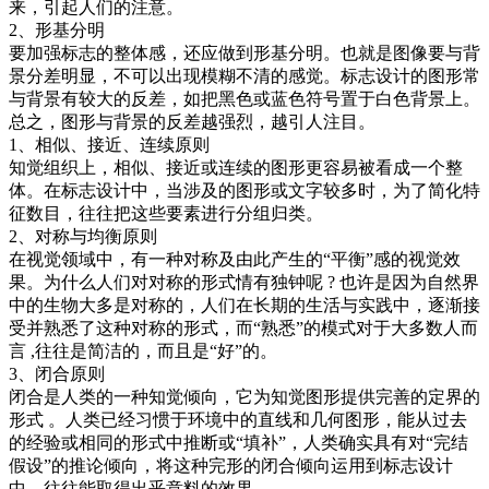
来，引起人们的注意。
2、形基分明
要加强标志的整体感，还应做到形基分明。也就是图像要与背
景分差明显，不可以出现模糊不清的感觉。标志设计的图形常
与背景有较大的反差，如把黑色或蓝色符号置于白色背景上。
总之，图形与背景的反差越强烈，越引人注目。
1、相似、接近、连续原则
知觉组织上，相似、接近或连续的图形更容易被看成一个整
体。在标志设计中，当涉及的图形或文字较多时，为了简化特
征数目，往往把这些要素进行分组归类。
2、对称与均衡原则
在视觉领域中，有一种对称及由此产生的“平衡”感的视觉效
果。为什么人们对对称的形式情有独钟呢 ? 也许是因为自然界
中的生物大多是对称的，人们在长期的生活与实践中，逐渐接
受并熟悉了这种对称的形式，而“熟悉”的模式对于大多数人而
言 ,往往是简洁的，而且是“好”的。
3、闭合原则
闭合是人类的一种知觉倾向，它为知觉图形提供完善的定界的
形式 。人类已经习惯于环境中的直线和几何图形，能从过去
的经验或相同的形式中推断或“填补”，人类确实具有对“完结
假设”的推论倾向，将这种完形的闭合倾向运用到标志设计
中，往往能取得出乎意料的效果。