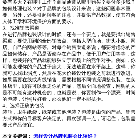
龄有多大？在哪里工作？商品通常从哪里购买？要付多少钱？
如何处理包装？对于品牌的包装设计来说，这些问题非常重
要。另外，还要引起顾客的注意，并提供产品数据，使其符合
人体工学和环境保护方面的要求。
3、找准销售渠道
在进行品牌包装设计的时候，还有一个要点，就是要找出销售
渠道，要使用到的全部销售点。包括大型商场、街头小贩、网
店、自己的网站等等。对每个销售渠道来说，都要考虑你的产
品如何储存、产品是否储存在产品中，便于用户使用等等，这
样，包装好的产品就能够独立于市场上的竞争对手。例如，你
可能发现你的产品过于庞大，无法放置在水平架上。这样，你
就可以找出弱点，然后在花大价钱设计包装之前就进行改进。
如果需要在线或离线销售，需要根据不同情况调整包装。在实
体店里，顾客可以拿走你的产品，然后全面地检查，网购的人
是不可能有这种机会的，也就是说，你要制作一个漂亮、时尚
的包装，让照片好看，那么他们一定不能抗拒。
4、选择正确的包装
装瓶，卫生纸袋，纸箱或其他包装？包装是由你的产品、销售
方式和你的目标客户决定的。再次强调一点，请记住，包装需
要比产品便宜。
本文关键词：
怎样设计品牌包装会比较好？