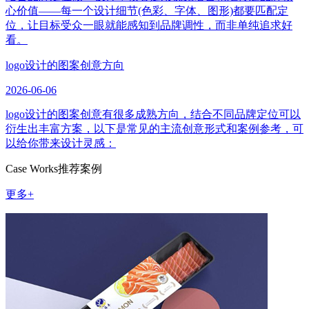
心价值——每一个设计细节(色彩、字体、图形)都要匹配定
位，让目标受众一眼就能感知到品牌调性，而非单纯追求好
看。
logo设计的图案创意方向
2026-06-06
logo设计的图案创意有很多成熟方向，结合不同品牌定位可以
衍生出丰富方案，以下是常见的主流创意形式和案例参考，可
以给你带来设计灵感：
Case Works
推荐案例
更多+