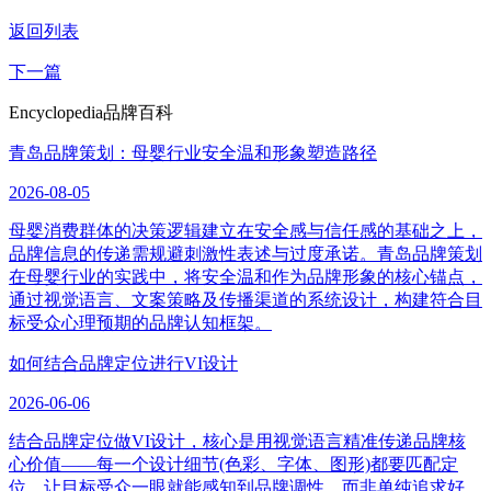
返回列表
下一篇
Encyclopedia
品牌百科
青岛品牌策划：母婴行业安全温和形象塑造路径
2026-08-05
母婴消费群体的决策逻辑建立在安全感与信任感的基础之上，
品牌信息的传递需规避刺激性表述与过度承诺。青岛品牌策划
在母婴行业的实践中，将安全温和作为品牌形象的核心锚点，
通过视觉语言、文案策略及传播渠道的系统设计，构建符合目
标受众心理预期的品牌认知框架。
如何结合品牌定位进行VI设计
2026-06-06
结合品牌定位做VI设计，核心是用视觉语言精准传递品牌核
心价值——每一个设计细节(色彩、字体、图形)都要匹配定
位，让目标受众一眼就能感知到品牌调性，而非单纯追求好