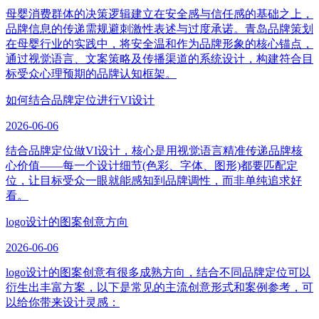
母婴消费群体的决策逻辑建立在安全感与信任感的基础之上，
品牌信息的传递需规避刺激性表述与过度承诺。青岛品牌策划
在母婴行业的实践中，将安全温和作为品牌形象的核心锚点，
通过视觉语言、文案策略及传播渠道的系统设计，构建符合目
标受众心理预期的品牌认知框架。
如何结合品牌定位进行VI设计
2026-06-06
结合品牌定位做VI设计，核心是用视觉语言精准传递品牌核
心价值——每一个设计细节(色彩、字体、图形)都要匹配定
位，让目标受众一眼就能感知到品牌调性，而非单纯追求好
看。
logo设计的图案创意方向
2026-06-06
logo设计的图案创意有很多成熟方向，结合不同品牌定位可以
衍生出丰富方案，以下是常见的主流创意形式和案例参考，可
以给你带来设计灵感：