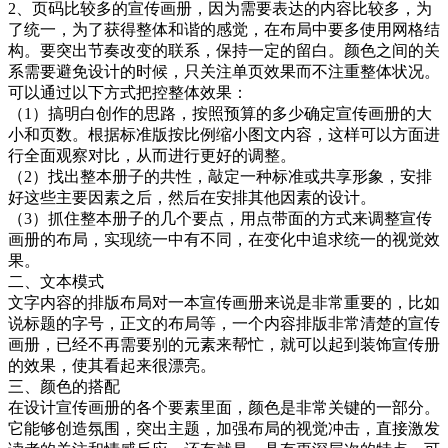
2、页码比较多的宣传画册，因为需要表达的内容比较多，为
了统一，为了获得整体和谐的感觉，在布局中要多使用网格结
构。要突出节奏改变的联系，保持一定的留白。颜色之间的关
系需要避免设计的时候，只关注单页效果而不注重整体状况。
可以通过以下方式把控整体效果：
（1）搞明白创作的思路，按照预算的多少确定宣传画册的大
小和页数。根据标准版按比例缩小图文内容，这样可以方面进
行全面观察对比，从而进行更好的调整。
（2）找出整本册子的共性，敲定一种标准或共享形象，安排
好这些主要因素之后，然后在安排其他因素的设计。
（3）抓住整本册子的几个要点，用点带面的方式来调整宣传
画册的布局，实现统一中有不同，在变化中追求统一的视觉效
果。
二、文本模式
文字内容的排版布局对一本宣传画册来说是非常重要的，比如
说标题的字号，正文的布局等，一个内容排版非常清楚的宣传
画册，已经不再需要别的元素来帮忙，就可以起到装饰宣传册
的效果，使其看起来很漂亮。
三、颜色的搭配
在设计宣传画册的各个要素里面，颜色是非常关键的一部分。
它能够创造氛围，突出主题，加强布局的视觉冲击，直接激发