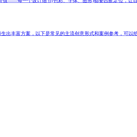
价值——每一个设计细节(色彩、字体、图形)都要匹配定位，让
以衍生出丰富方案，以下是常见的主流创意形式和案例参考，可以