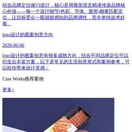
结合品牌定位做VI设计，核心是用视觉语言精准传递品牌核
心价值——每一个设计细节(色彩、字体、图形)都要匹配定
位，让目标受众一眼就能感知到品牌调性，而非单纯追求好
看。
logo设计的图案创意方向
2026-06-06
logo设计的图案创意有很多成熟方向，结合不同品牌定位可以
衍生出丰富方案，以下是常见的主流创意形式和案例参考，可
以给你带来设计灵感：
Case Works
推荐案例
更多+