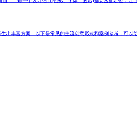
价值——每一个设计细节(色彩、字体、图形)都要匹配定位，让
以衍生出丰富方案，以下是常见的主流创意形式和案例参考，可以