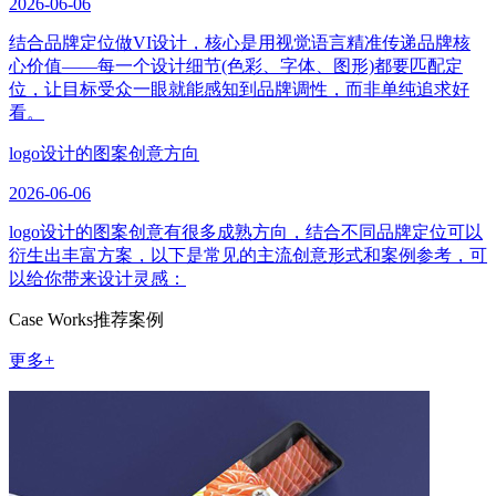
2026-06-06
结合品牌定位做VI设计，核心是用视觉语言精准传递品牌核
心价值——每一个设计细节(色彩、字体、图形)都要匹配定
位，让目标受众一眼就能感知到品牌调性，而非单纯追求好
看。
logo设计的图案创意方向
2026-06-06
logo设计的图案创意有很多成熟方向，结合不同品牌定位可以
衍生出丰富方案，以下是常见的主流创意形式和案例参考，可
以给你带来设计灵感：
Case Works
推荐案例
更多+