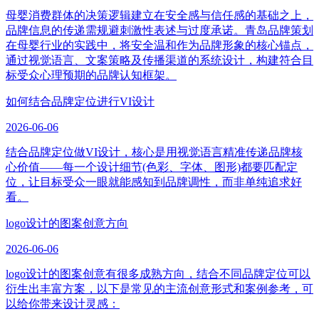
母婴消费群体的决策逻辑建立在安全感与信任感的基础之上，
品牌信息的传递需规避刺激性表述与过度承诺。青岛品牌策划
在母婴行业的实践中，将安全温和作为品牌形象的核心锚点，
通过视觉语言、文案策略及传播渠道的系统设计，构建符合目
标受众心理预期的品牌认知框架。
如何结合品牌定位进行VI设计
2026-06-06
结合品牌定位做VI设计，核心是用视觉语言精准传递品牌核
心价值——每一个设计细节(色彩、字体、图形)都要匹配定
位，让目标受众一眼就能感知到品牌调性，而非单纯追求好
看。
logo设计的图案创意方向
2026-06-06
logo设计的图案创意有很多成熟方向，结合不同品牌定位可以
衍生出丰富方案，以下是常见的主流创意形式和案例参考，可
以给你带来设计灵感：