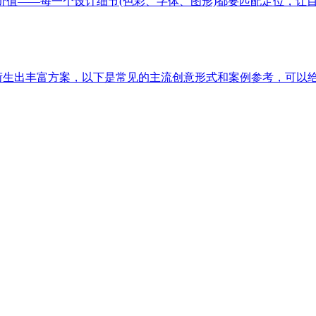
价值——每一个设计细节(色彩、字体、图形)都要匹配定位，让
以衍生出丰富方案，以下是常见的主流创意形式和案例参考，可以