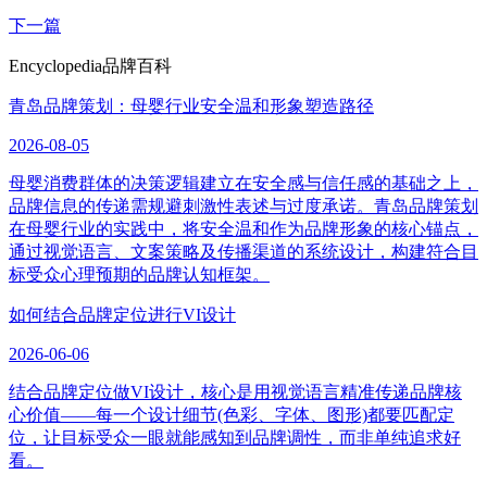
下一篇
Encyclopedia
品牌百科
青岛品牌策划：母婴行业安全温和形象塑造路径
2026-08-05
母婴消费群体的决策逻辑建立在安全感与信任感的基础之上，
品牌信息的传递需规避刺激性表述与过度承诺。青岛品牌策划
在母婴行业的实践中，将安全温和作为品牌形象的核心锚点，
通过视觉语言、文案策略及传播渠道的系统设计，构建符合目
标受众心理预期的品牌认知框架。
如何结合品牌定位进行VI设计
2026-06-06
结合品牌定位做VI设计，核心是用视觉语言精准传递品牌核
心价值——每一个设计细节(色彩、字体、图形)都要匹配定
位，让目标受众一眼就能感知到品牌调性，而非单纯追求好
看。