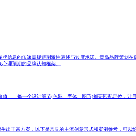
品牌信息的传递需规避刺激性表述与过度承诺。青岛品牌策划在
众心理预期的品牌认知框架。
价值——每一个设计细节(色彩、字体、图形)都要匹配定位，让
以衍生出丰富方案，以下是常见的主流创意形式和案例参考，可以