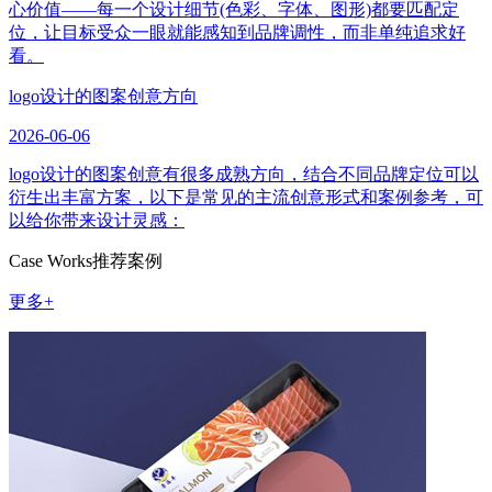
心价值——每一个设计细节(色彩、字体、图形)都要匹配定
位，让目标受众一眼就能感知到品牌调性，而非单纯追求好
看。
logo设计的图案创意方向
2026-06-06
logo设计的图案创意有很多成熟方向，结合不同品牌定位可以
衍生出丰富方案，以下是常见的主流创意形式和案例参考，可
以给你带来设计灵感：
Case Works
推荐案例
更多+