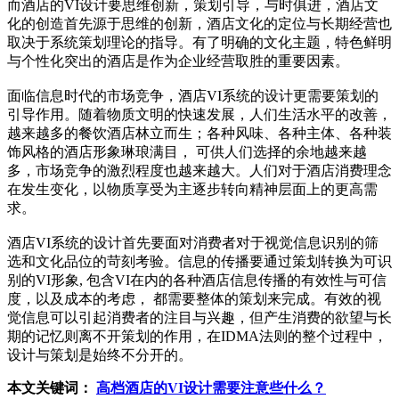
而酒店的VI设计要思维创新，策划引导，与时俱进，酒店文
化的创造首先源于思维的创新，酒店文化的定位与长期经营也
取决于系统策划理论的指导。有了明确的文化主题，特色鲜明
与个性化突出的酒店是作为企业经营取胜的重要因素。
面临信息时代的市场竞争，酒店VI系统的设计更需要策划的
引导作用。随着物质文明的快速发展，人们生活水平的改善，
越来越多的餐饮酒店林立而生；各种风味、各种主体、各种装
饰风格的酒店形象琳琅满目， 可供人们选择的余地越来越
多，市场竞争的激烈程度也越来越大。人们对于酒店消费理念
在发生变化，以物质享受为主逐步转向精神层面上的更高需
求。
酒店VI系统的设计首先要面对消费者对于视觉信息识别的筛
选和文化品位的苛刻考验。信息的传播要通过策划转换为可识
别的VI形象, 包含VI在内的各种酒店信息传播的有效性与可信
度，以及成本的考虑， 都需要整体的策划来完成。有效的视
觉信息可以引起消费者的注目与兴趣，但产生消费的欲望与长
期的记忆则离不开策划的作用，在IDMA法则的整个过程中，
设计与策划是始终不分开的。
本文关键词：
高档酒店的VI设计需要注意些什么？