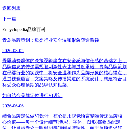
返回列表
下一篇
Encyclopedia
品牌百科
青岛品牌策划：母婴行业安全温和形象塑造路径
2026-08-05
母婴消费群体的决策逻辑建立在安全感与信任感的基础之上，
品牌信息的传递需规避刺激性表述与过度承诺。青岛品牌策划
在母婴行业的实践中，将安全温和作为品牌形象的核心锚点，
通过视觉语言、文案策略及传播渠道的系统设计，构建符合目
标受众心理预期的品牌认知框架。
如何结合品牌定位进行VI设计
2026-06-06
结合品牌定位做VI设计，核心是用视觉语言精准传递品牌核
心价值——每一个设计细节(色彩、字体、图形)都要匹配定
位，让目标受众一眼就能感知到品牌调性，而非单纯追求好