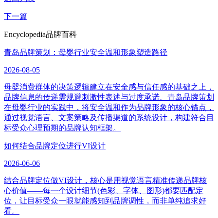
下一篇
Encyclopedia
品牌百科
青岛品牌策划：母婴行业安全温和形象塑造路径
2026-08-05
母婴消费群体的决策逻辑建立在安全感与信任感的基础之上，
品牌信息的传递需规避刺激性表述与过度承诺。青岛品牌策划
在母婴行业的实践中，将安全温和作为品牌形象的核心锚点，
通过视觉语言、文案策略及传播渠道的系统设计，构建符合目
标受众心理预期的品牌认知框架。
如何结合品牌定位进行VI设计
2026-06-06
结合品牌定位做VI设计，核心是用视觉语言精准传递品牌核
心价值——每一个设计细节(色彩、字体、图形)都要匹配定
位，让目标受众一眼就能感知到品牌调性，而非单纯追求好
看。