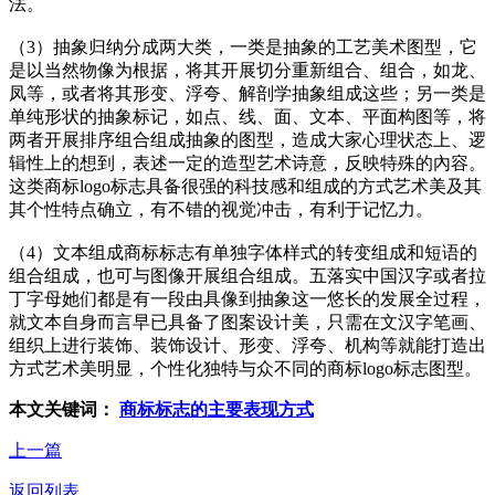
法。
（3）抽象归纳分成两大类，一类是抽象的工艺美术图型，它
是以当然物像为根据，将其开展切分重新组合、组合，如龙、
凤等，或者将其形变、浮夸、解剖学抽象组成这些；另一类是
单纯形状的抽象标记，如点、线、面、文本、平面构图等，将
两者开展排序组合组成抽象的图型，造成大家心理状态上、逻
辑性上的想到，表述一定的造型艺术诗意，反映特殊的內容。
这类商标logo标志具备很强的科技感和组成的方式艺术美及其
其个性特点确立，有不错的视觉冲击，有利于记忆力。
（4）文本组成商标标志有单独字体样式的转变组成和短语的
组合组成，也可与图像开展组合组成。五落实中国汉字或者拉
丁字母她们都是有一段由具像到抽象这一悠长的发展全过程，
就文本自身而言早已具备了图案设计美，只需在文汉字笔画、
组织上进行装饰、装饰设计、形变、浮夸、机构等就能打造出
方式艺术美明显，个性化独特与众不同的商标logo标志图型。
本文关键词：
商标标志的主要表现方式
上一篇
返回列表