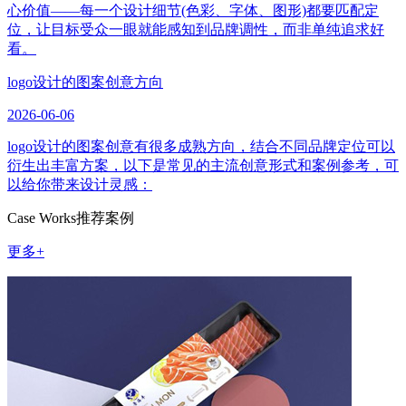
心价值——每一个设计细节(色彩、字体、图形)都要匹配定
位，让目标受众一眼就能感知到品牌调性，而非单纯追求好
看。
logo设计的图案创意方向
2026-06-06
logo设计的图案创意有很多成熟方向，结合不同品牌定位可以
衍生出丰富方案，以下是常见的主流创意形式和案例参考，可
以给你带来设计灵感：
Case Works
推荐案例
更多+