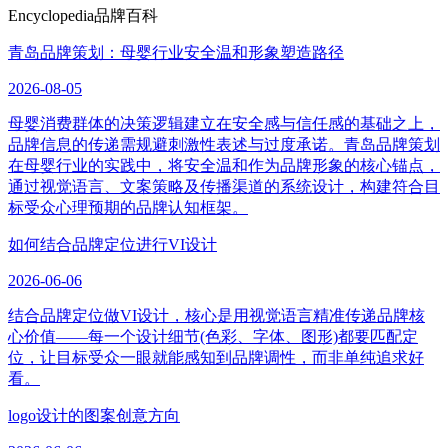
Encyclopedia
品牌百科
青岛品牌策划：母婴行业安全温和形象塑造路径
2026-08-05
母婴消费群体的决策逻辑建立在安全感与信任感的基础之上，
品牌信息的传递需规避刺激性表述与过度承诺。青岛品牌策划
在母婴行业的实践中，将安全温和作为品牌形象的核心锚点，
通过视觉语言、文案策略及传播渠道的系统设计，构建符合目
标受众心理预期的品牌认知框架。
如何结合品牌定位进行VI设计
2026-06-06
结合品牌定位做VI设计，核心是用视觉语言精准传递品牌核
心价值——每一个设计细节(色彩、字体、图形)都要匹配定
位，让目标受众一眼就能感知到品牌调性，而非单纯追求好
看。
logo设计的图案创意方向