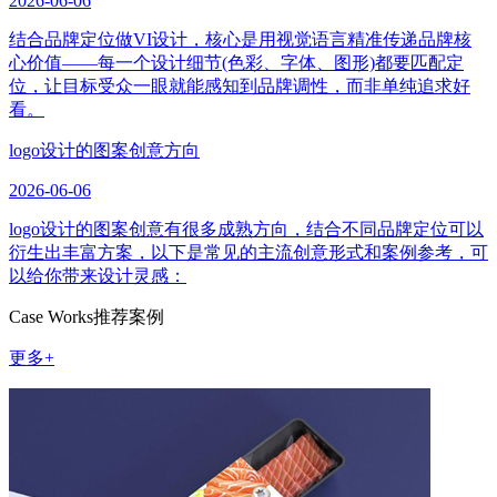
2026-06-06
结合品牌定位做VI设计，核心是用视觉语言精准传递品牌核
心价值——每一个设计细节(色彩、字体、图形)都要匹配定
位，让目标受众一眼就能感知到品牌调性，而非单纯追求好
看。
logo设计的图案创意方向
2026-06-06
logo设计的图案创意有很多成熟方向，结合不同品牌定位可以
衍生出丰富方案，以下是常见的主流创意形式和案例参考，可
以给你带来设计灵感：
Case Works
推荐案例
更多+