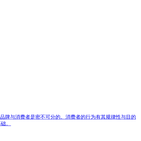
’s Essence】，品牌与消费者是密不可分的。消费者的行为有其规律性与目的
的基础。