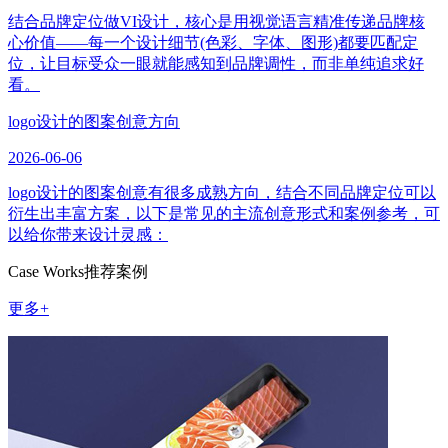
结合品牌定位做VI设计，核心是用视觉语言精准传递品牌核
心价值——每一个设计细节(色彩、字体、图形)都要匹配定
位，让目标受众一眼就能感知到品牌调性，而非单纯追求好
看。
logo设计的图案创意方向
2026-06-06
logo设计的图案创意有很多成熟方向，结合不同品牌定位可以
衍生出丰富方案，以下是常见的主流创意形式和案例参考，可
以给你带来设计灵感：
Case Works
推荐案例
更多+