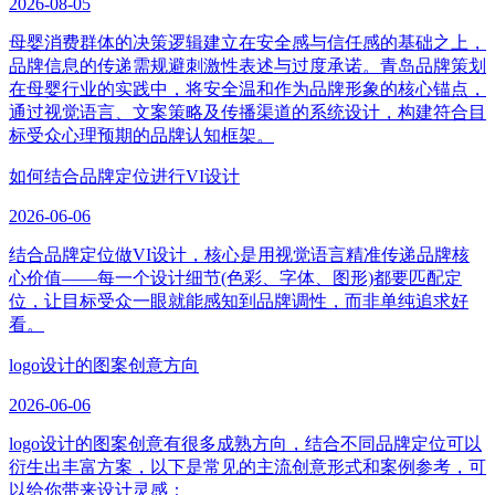
2026-08-05
母婴消费群体的决策逻辑建立在安全感与信任感的基础之上，
品牌信息的传递需规避刺激性表述与过度承诺。青岛品牌策划
在母婴行业的实践中，将安全温和作为品牌形象的核心锚点，
通过视觉语言、文案策略及传播渠道的系统设计，构建符合目
标受众心理预期的品牌认知框架。
如何结合品牌定位进行VI设计
2026-06-06
结合品牌定位做VI设计，核心是用视觉语言精准传递品牌核
心价值——每一个设计细节(色彩、字体、图形)都要匹配定
位，让目标受众一眼就能感知到品牌调性，而非单纯追求好
看。
logo设计的图案创意方向
2026-06-06
logo设计的图案创意有很多成熟方向，结合不同品牌定位可以
衍生出丰富方案，以下是常见的主流创意形式和案例参考，可
以给你带来设计灵感：