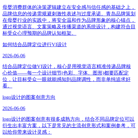
母婴消费群体的决策逻辑建立在安全感与信任感的基础之上，
品牌信息的传递需规避刺激性表述与过度承诺。青岛品牌策划
在母婴行业的实践中，将安全温和作为品牌形象的核心锚点，
通过视觉语言、文案策略及传播渠道的系统设计，构建符合目
标受众心理预期的品牌认知框架。
如何结合品牌定位进行VI设计
2026-06-06
结合品牌定位做VI设计，核心是用视觉语言精准传递品牌核
心价值——每一个设计细节(色彩、字体、图形)都要匹配定
位，让目标受众一眼就能感知到品牌调性，而非单纯追求好
看。
logo设计的图案创意方向
2026-06-06
logo设计的图案创意有很多成熟方向，结合不同品牌定位可以
衍生出丰富方案，以下是常见的主流创意形式和案例参考，可
以给你带来设计灵感：