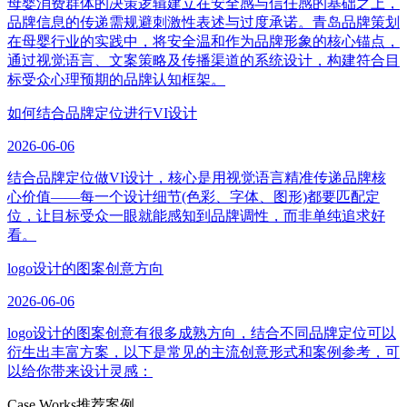
母婴消费群体的决策逻辑建立在安全感与信任感的基础之上，
品牌信息的传递需规避刺激性表述与过度承诺。青岛品牌策划
在母婴行业的实践中，将安全温和作为品牌形象的核心锚点，
通过视觉语言、文案策略及传播渠道的系统设计，构建符合目
标受众心理预期的品牌认知框架。
如何结合品牌定位进行VI设计
2026-06-06
结合品牌定位做VI设计，核心是用视觉语言精准传递品牌核
心价值——每一个设计细节(色彩、字体、图形)都要匹配定
位，让目标受众一眼就能感知到品牌调性，而非单纯追求好
看。
logo设计的图案创意方向
2026-06-06
logo设计的图案创意有很多成熟方向，结合不同品牌定位可以
衍生出丰富方案，以下是常见的主流创意形式和案例参考，可
以给你带来设计灵感：
Case Works
推荐案例