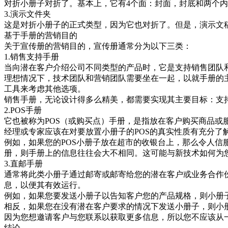
对折小册子对折了。基本上，它有4个面：封面，封底和两个
3.演示文件夹
这是对折小册子的正式类型，因为它也对折了。但是，演示文
基于手册的营销目的
关于宣传册的营销目的，宣传册通常分为以下三类：
1.销售支持手册
当向潜在客户介绍公司不同类型的产品时，它是支持销售团队
理想情况下，技术团队和营销团队需要坐在一起，以就手册的
工具来考虑其他选项。
销售手册，无论设计得多么精美，都需要实现其主要目标：支
2.POS手册
它也被称为POS（或购买点）手册，是指放在客户购买商品或
经理或专家应该在对要放置小册子的POS的真实性质有充分了
例如，如果您的POS小册子放在超市的收银台上，那么令人信服
册，则手册上的信息往往会大不相同。这可能与新技术如何为
3.直邮手册
通常将此类小册子通过邮寄或邮寄给您的潜在客户或业务合作
息，以便其有效运行。
例如，如果您要发送小册子以告知客户您的产品规格，则小册
相反，如果您在没有潜在客户要求的情况下发送小册子，则小
因为您想邀请客户与您联系以获取更多信息，所以您不应该从
结论