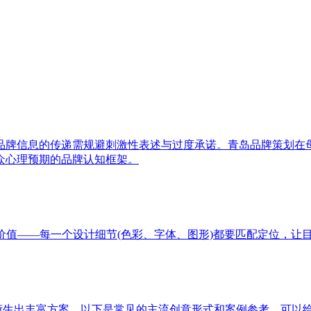
品牌信息的传递需规避刺激性表述与过度承诺。青岛品牌策划在
众心理预期的品牌认知框架。
价值——每一个设计细节(色彩、字体、图形)都要匹配定位，让
以衍生出丰富方案，以下是常见的主流创意形式和案例参考，可以