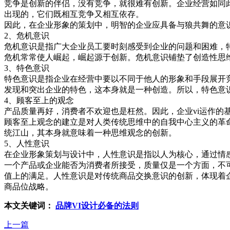
竞争是创新的伴侣，没有竞争，就很难有创新。企业经营如同
出现的，它们既相互竞争又相互依存。
因此，在企业形象的策划中，明智的企业应具备与狼共舞的
2、危机意识
危机意识是指广大企业员工要时刻感受到企业的问题和困难
危机常常使人崛起，崛起源于创新。危机意识铺垫了创造性
3、特色意识
特色意识是指企业在经营中要以不同于他人的形象和手段展
发现和突出企业的特色，这本身就是一种创造。所以，特色
4、顾客至上的观念
产品质量再好，消费者不欢迎也是枉然。因此，企业vi运
顾客至上观念的建立是对人类传统思维中的自我中心主义的革
统江山，其本身就意味着一种思维观念的创新。
5、人性意识
在企业形象策划与设计中，人性意识是指以人为核心，通过
一个产品或企业能否为消费者所接受，质量仅是一个方面，不
值上的满足。人性意识是对传统商品交换意识的创新，体现着
商品位战略。
本文关键词：
品牌VI设计必备的法则
上一篇