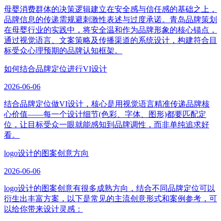
母婴消费群体的决策逻辑建立在安全感与信任感的基础之上，
品牌信息的传递需规避刺激性表述与过度承诺。青岛品牌策划
在母婴行业的实践中，将安全温和作为品牌形象的核心锚点，
通过视觉语言、文案策略及传播渠道的系统设计，构建符合目
标受众心理预期的品牌认知框架。
如何结合品牌定位进行VI设计
2026-06-06
结合品牌定位做VI设计，核心是用视觉语言精准传递品牌核
心价值——每一个设计细节(色彩、字体、图形)都要匹配定
位，让目标受众一眼就能感知到品牌调性，而非单纯追求好
看。
logo设计的图案创意方向
2026-06-06
logo设计的图案创意有很多成熟方向，结合不同品牌定位可以
衍生出丰富方案，以下是常见的主流创意形式和案例参考，可
以给你带来设计灵感：